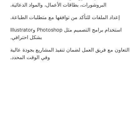
البروشورات، بطاقات الأعمال، والمواد الدعائية.
إعداد الملفات للتأكد من توافقها مع متطلبات الطباعة.
استخدام برامج التصميم مثل Photoshop وIllustrator
بشكل احترافي.
التعاون مع فريق العمل لضمان تنفيذ المشاريع بجودة عالية
وفي الوقت المحدد.
التواصل مع العملاء لفهم احتياجاتهم وتقديم حلول تصميم
إبداعية.
الخبرة | الخبرة:
خبرة لا تقل عن سنة واحدة في العمل على تصميم
الجرافيك.
خبرة سابقة في العمل بمركز طباعة تعتبر ميزة إضافية.